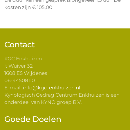
De duur van een gesprek is ongeveer 1,5 uur. De
kosten zijn € 105,00
Contact
KGC Enkhuizen
't Wuiver 32
1608 ES Wijdenes
06-44508110
E-mail:
info@kgc-enkhuizen.nl
Kynologisch Gedrag Centrum Enkhuizen is een
onderdeel van KYNO groep B.V.
Goede Doelen