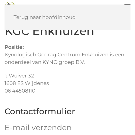
Terug naar hoofdinhoud
KGC Enkhuizen
Positie:
Kynologisch Gedrag Centrum Enkhuizen is een
onderdeel van KYNO groep B.V.
Adres:
't Wuiver 32
1608 ES Wijdenes
Mobiel:
06 44508110
Contactformulier
E-mail verzenden