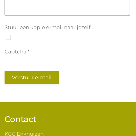
Stuur een kopie e-mail naar jezelf
Captcha
*
Verstuur e-mail
Contact
KGC Enkhuizen